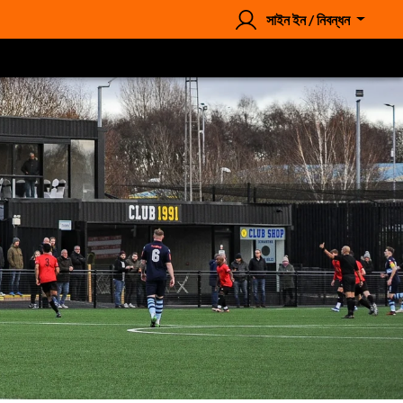
সাইন ইন / নিবন্ধন