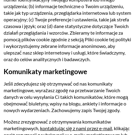
urządzenia; (b) informacje techniczne o Twoim urządzeniu,
takie jak typ urządzenia, przeglądarka internetowa lub system
operacyjny; (c) Twoje preferencje i ustawienia, takie jak strefa
czasowa i język; oraz (d) dane statystyczne dotyczące Twoich
działań przeglądania i wzorców. Zbieramy te informacje za
pomocą plików cookie zgodnie z sekcją Pliki cookie tej polityki
i wykorzystujemy zebrane informacje anonimowo, aby
ulepszać nasz sklep internetowy i usługi, które świadczymy,
oraz do celów analitycznych i badawczych.
Komunikaty marketingowe
Jeśli zdecydujesz się otrzymywać od nas komunikaty
marketingowe, wyrażasz zgodę na przetwarzanie Twoich
danych w celu wysyłania Ci takich komunikatów, które mogą
obejmować biuletyny, wpisy na blogu, ankiety i informacje o
nowych wydarzeniach. Zachowujemy zapis Twojej zgody.
Możesz zrezygnować z otrzymywania komunikatów
marketingowych,
kontaktując się z nami przez e-mail
, klikając
opcję rezygnacji z subskrypcji w e-mailu marketingowym lub