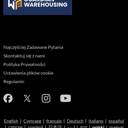
Najczęściej Zadawane Pytania
Skontaktuj się z nami
Polityka Prywatności
Ustawienia plików cookie
Regulamin
English
|
Cymraeg
|
français
|
Deutsch
|
italiano
|
español
|
српски
|
română
|
日本語
|
اردو
|
বাংলা
|
polski
|
magyar