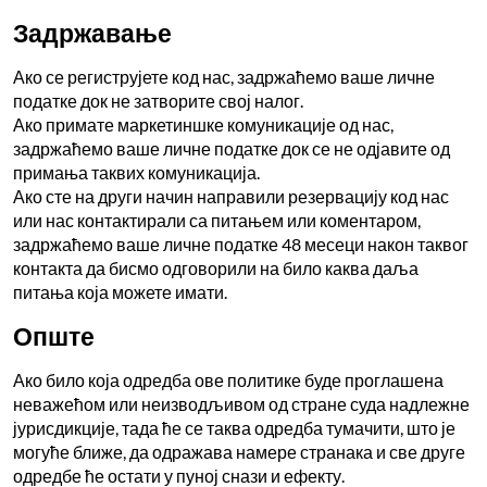
Задржавање
Ако се региструјете код нас, задржаћемо ваше личне
податке док не затворите свој налог.
Ако примате маркетиншке комуникације од нас,
задржаћемо ваше личне податке док се не одјавите од
примања таквих комуникација.
Ако сте на други начин направили резервацију код нас
или нас контактирали са питањем или коментаром,
задржаћемо ваше личне податке 48 месеци након таквог
контакта да бисмо одговорили на било каква даља
питања која можете имати.
Опште
Ако било која одредба ове политике буде проглашена
неважећом или неизводљивом од стране суда надлежне
јурисдикције, тада ће се таква одредба тумачити, што је
могуће ближе, да одражава намере странака и све друге
одредбе ће остати у пуној снази и ефекту.