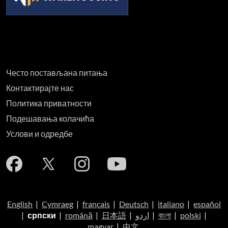
Често постављана питања
Контактирајте нас
Политика приватности
Подешавања колачића
Услови и одредбе
English
|
Cymraeg
|
français
|
Deutsch
|
italiano
|
español
|
српски
|
română
|
日本語
|
اردو
|
বাংলা
|
polski
|
magyar
|
中文