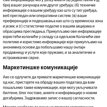
број вашег рачунара или другог уређаја; (б) техничке
информације о вашем уређају као што су тип уређаја,
веб прегледач или оперативни систем; (в) ваше
преференције и подешавања као што су временска зона
и језик; и (г) статистичке податке о вашим акцијама и
обрасцима прегледања. Прикупљамо ове информације
користећи колачиће у складу са одељком Колачићи ове
политике и користимо информације које прикупљамо на
анонимној основи да побољшамо нашу онлајн
продавницу и услуге које пружамо, и за аналитичке и
истраживачке сврхе.
Маркетиншке комуникације
Ако се одлучите да примате маркетиншке комуникације
од нас, пристајете на обраду ваших података да вам
пошаљемо такве комуникације, које могу укључивати
билтене, блог постове, анкете и информације о новим
догађајима. Задржавамо запис о вашој сагласности.
Можете изабрати да више не примате маркетиншке