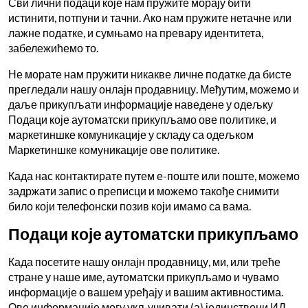
Сви лични подаци које нам пружите морају бити
истинити, потпуни и тачни. Ако нам пружите нетачне или
лажне податке, и сумњамо на превару идентитета,
забележићемо то.
Не морате нам пружити никакве личне податке да бисте
прегледали нашу онлајн продавницу. Међутим, можемо и
даље прикупљати информације наведене у одељку
Подаци које аутоматски прикупљамо ове политике, и
маркетиншке комуникације у складу са одељком
Маркетиншке комуникације ове политике.
Када нас контактирате путем е-поште или поште, можемо
задржати запис о преписци и можемо такође снимити
било који телефонски позив који имамо са вама.
Подаци које аутоматски прикупљамо
Када посетите нашу онлајн продавницу, ми, или треће
стране у наше име, аутоматски прикупљамо и чувамо
информације о вашем уређају и вашим активностима.
Ове информације могу укључивати (а) јединствени ИД