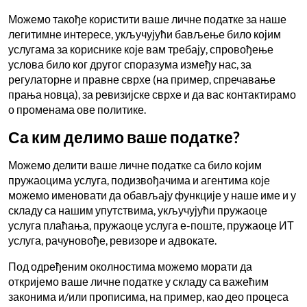
Можемо такође користити ваше личне податке за наше
легитимне интересе, укључујући бављење било којим
услугама за кориснике које вам требају, спровођење
услова било ког другог споразума између нас, за
регулаторне и правне сврхе (на пример, спречавање
прања новца), за ревизијске сврхе и да вас контактирамо
о променама ове политике.
Са ким делимо ваше податке?
Можемо делити ваше личне податке са било којим
пружаоцима услуга, подизвођачима и агентима које
можемо именовати да обављају функције у наше име и у
складу са нашим упутствима, укључујући пружаоце
услуга плаћања, пружаоце услуга е-поште, пружаоце ИТ
услуга, рачуновође, ревизоре и адвокате.
Под одређеним околностима можемо морати да
откријемо ваше личне податке у складу са важећим
законима и/или прописима, на пример, као део процеса