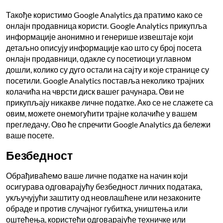
Такође користимо Google Analytics да пратимо како се
онлајн продавница користи. Google Analytics прикупља
информације анонимно и генерише извештаје који
детаљно описују информације као што су број посета
онлајн продавници, одакле су посетиоци углавном
дошли, колико су дуго остали на сајту и које странице су
посетили. Google Analytics поставља неколико трајних
колачића на чврсти диск вашег рачунара. Ови не
прикупљају никакве личне податке. Ако се не слажете са
овим, можете онемогућити трајне колачиће у вашем
прегледачу. Ово ће спречити Google Analytics да бележи
ваше посете.
Безбедност
Обрађиваћемо ваше личне податке на начин који
осигурава одговарајућу безбедност личних података,
укључујући заштиту од неовлашћене или незаконите
обраде и против случајног губитка, уништења или
оштећења, користећи одговарајуће техничке или