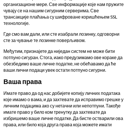
организационе мере. Све информације које нам пружите
чувају се на нашим сигурним серверима. Све
трансакције плаћања су шифроване коришћењем SSL
технологије.
Где смо вам дали, или сте изабрали лозинку, одговорни
сте за чување те лозинке поверљивом.
Међутим, признајете да ниједан систем не може бити
потпуно сигуран. Стога, иако предузимамо ове кораке да
обезбедимо ваше личне податке, не обећавамо да ће
ваши лични подаци увек остати потпуно сигурни.
Ваша права
Имате право да од нас добијете копију личних података
које имамо о вама, и да захтевате да исправимо грешке у
личним подацима ако су нетачни или непотпуни. Такође
имате право у било ком тренутку да захтевате да
избришемо ваше личне податке. Да бисте остварили ова
права, или било која друга права која можете имати