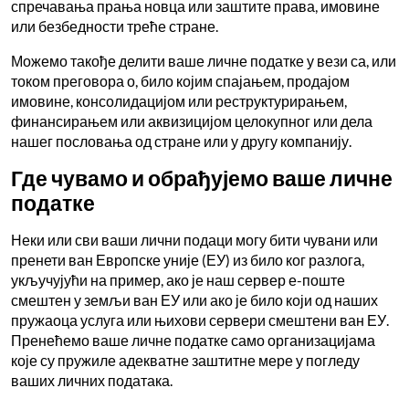
спречавања прања новца или заштите права, имовине
или безбедности треће стране.
Можемо такође делити ваше личне податке у вези са, или
током преговора о, било којим спајањем, продајом
имовине, консолидацијом или реструктурирањем,
финансирањем или аквизицијом целокупног или дела
нашег пословања од стране или у другу компанију.
Где чувамо и обрађујемо ваше личне
податке
Неки или сви ваши лични подаци могу бити чувани или
пренети ван Европске уније (ЕУ) из било ког разлога,
укључујући на пример, ако је наш сервер е-поште
смештен у земљи ван ЕУ или ако је било који од наших
пружаоца услуга или њихови сервери смештени ван ЕУ.
Пренећемо ваше личне податке само организацијама
које су пружиле адекватне заштитне мере у погледу
ваших личних података.