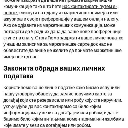
комуникације тако што ћете
нас контактирати путем е-
поште
, кликнути на одјаву из маркетиншког имејла или
ажурирати своје преференције у вашем онлајн налогу.
Ако се одјавите из маркетиншких комуникација, може
потрајати до 5 радних дана да ваше нове преференције
ступе на снагу. Стога ћемо задржати ваше личне податке
у нашим записима за маркетиншке сврхе док нас не
обавестите да више не желите да примате маркетиншке
имејлове од нас.
Законита обрада ваших личних
података
Користићемо ваше личне податке како бисмо испунили
нашу уговорну обавезу да вам испоручимо карте за
догађај који сте резервисали или робу коју сте наручили,
укључујући да вас контактирамо са било којим
информацијама у вези са догађајем или робом, и да се
бавимо било којим питањима, коментарима или жалбама
које имате у вези са догађајем или робом.