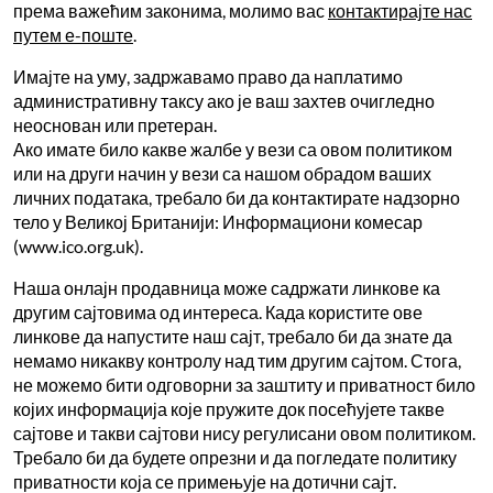
према важећим законима, молимо вас
контактирајте нас
путем е-поште
.
Имајте на уму, задржавамо право да наплатимо
административну таксу ако је ваш захтев очигледно
неоснован или претеран.
Ако имате било какве жалбе у вези са овом политиком
или на други начин у вези са нашом обрадом ваших
личних података, требало би да контактирате надзорно
тело у Великој Британији: Информациони комесар
(www.ico.org.uk).
Наша онлајн продавница може садржати линкове ка
другим сајтовима од интереса. Када користите ове
линкове да напустите наш сајт, требало би да знате да
немамо никакву контролу над тим другим сајтом. Стога,
не можемо бити одговорни за заштиту и приватност било
којих информација које пружите док посећујете такве
сајтове и такви сајтови нису регулисани овом политиком.
Требало би да будете опрезни и да погледате политику
приватности која се примењује на дотични сајт.