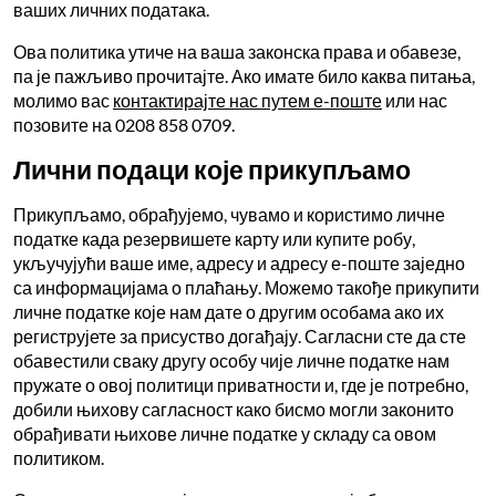
ваших личних података.
Ова политика утиче на ваша законска права и обавезе,
па је пажљиво прочитајте. Ако имате било каква питања,
молимо вас
контактирајте нас путем е-поште
или нас
позовите на 0208 858 0709.
Лични подаци које прикупљамо
Прикупљамо, обрађујемо, чувамо и користимо личне
податке када резервишете карту или купите робу,
укључујући ваше име, адресу и адресу е-поште заједно
са информацијама о плаћању. Можемо такође прикупити
личне податке које нам дате о другим особама ако их
региструјете за присуство догађају. Сагласни сте да сте
обавестили сваку другу особу чије личне податке нам
пружате о овој политици приватности и, где је потребно,
добили њихову сагласност како бисмо могли законито
обрађивати њихове личне податке у складу са овом
политиком.