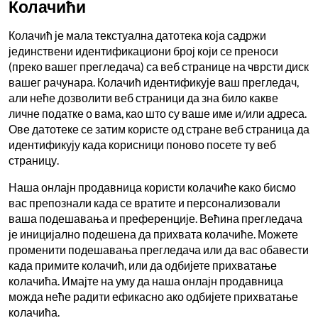
Колачићи
Колачић је мала текстуална датотека која садржи
јединствени идентификациони број који се преноси
(преко вашег прегледача) са веб странице на чврсти диск
вашег рачунара. Колачић идентификује ваш прегледач,
али неће дозволити веб страници да зна било какве
личне податке о вама, као што су ваше име и/или адреса.
Ове датотеке се затим користе од стране веб страница да
идентификују када корисници поново посете ту веб
страницу.
Наша онлајн продавница користи колачиће како бисмо
вас препознали када се вратите и персонализовали
ваша подешавања и преференције. Већина прегледача
је иницијално подешена да прихвата колачиће. Можете
променити подешавања прегледача или да вас обавести
када примите колачић, или да одбијете прихватање
колачића. Имајте на уму да наша онлајн продавница
можда неће радити ефикасно ако одбијете прихватање
колачића.