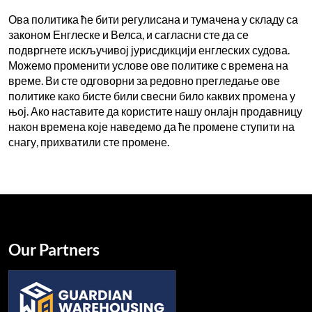
Ова политика ће бити регулисана и тумачена у складу са
законом Енглеске и Велса, и сагласни сте да се
подвргнете искључивој јурисдикцији енглеских судова.
Можемо променити услове ове политике с времена на
време. Ви сте одговорни за редовно прегледање ове
политике како бисте били свесни било каквих промена у
њој. Ако наставите да користите нашу онлајн продавницу
након времена које наведемо да ће промене ступити на
снагу, прихватили сте промене.
Our Partners